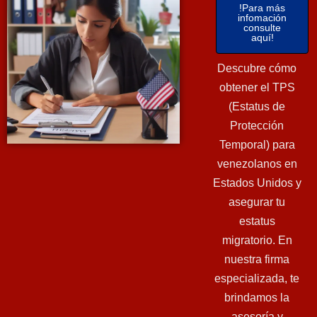
!Para más
infomación
consulte
aquí!
Descubre cómo
obtener el TPS
(Estatus de
Protección
Temporal) para
venezolanos en
Estados Unidos y
asegurar tu
estatus
migratorio. En
nuestra firma
especializada, te
brindamos la
asesoría y