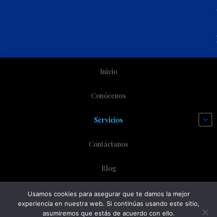
Inicio
Conócenos
Servicios
Contáctanos
Blog
Usamos cookies para asegurar que te damos la mejor
experiencia en nuestra web. Si continúas usando este sitio,
Copyright © 2026 Migrant Help Services LLC | Funciona
asumiremos que estás de acuerdo con ello.