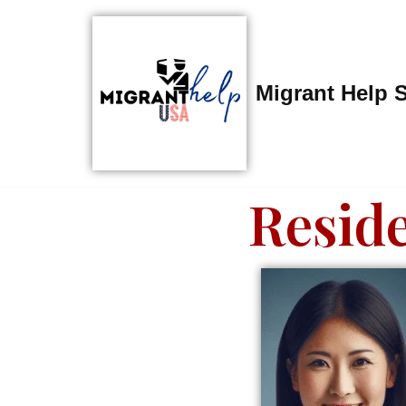
Saltar
al
Migrant Help 
contenido
Resid