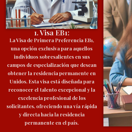
1. Visa EB1:
La Visa de Primera Preferencia EB1,
una opción exclusiva para aquellos
individuos sobresalientes en sus
campos de especialización que desean
obtener la residencia permanente en
Unidos. Esta visa está diseñada para
reconocer el talento excepcional y la
excelencia profesional de los
solicitantes, ofreciendo una vía rápida
y directa hacia la residencia
permanente en el país.