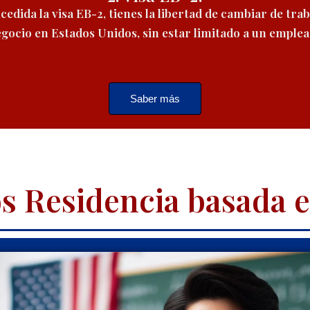
edida la visa EB-2, tienes la libertad de cambiar de trab
egocio en Estados Unidos, sin estar limitado a un emple
Saber más
os Residencia basada 