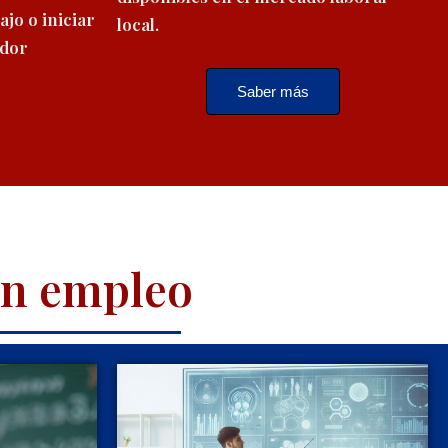
ajo o iniciar
local.
ador
Saber más
en empleo