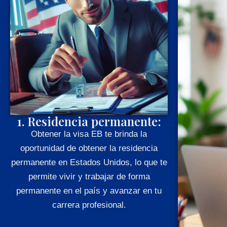
1. Residencia permanente:
Obtener la visa EB te brinda la
oportunidad de obtener la residencia
permanente en Estados Unidos, lo que te
permite vivir y trabajar de forma
permanente en el país y avanzar en tu
carrera profesional.