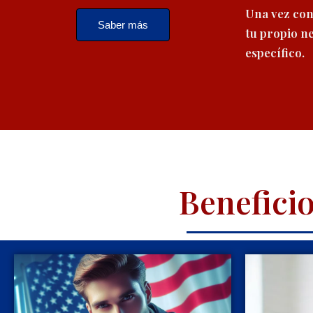
Una vez conc
Saber más
tu propio n
específico.
Benefici