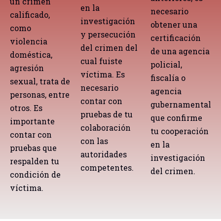
un crimen
en la
necesario
calificado,
investigación
obtener una
como
y persecución
certificación
violencia
del crimen del
de una agencia
doméstica,
cual fuiste
policial,
agresión
víctima. Es
fiscalía o
sexual, trata de
necesario
agencia
personas, entre
contar con
gubernamental
otros. Es
pruebas de tu
que confirme
importante
colaboración
tu cooperación
contar con
con las
en la
pruebas que
autoridades
investigación
respalden tu
competentes.
del crimen.
condición de
víctima.