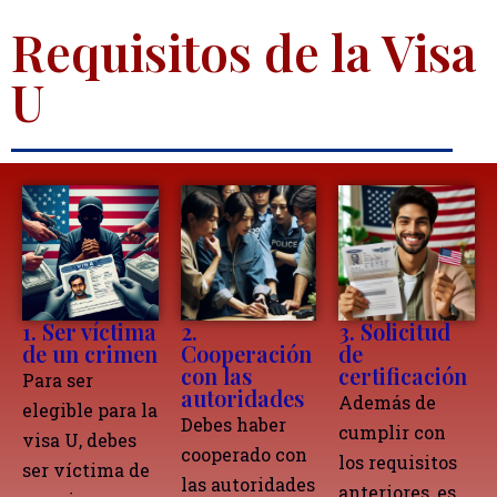
Requisitos de la Visa
U
1. Ser víctima
2.
3. Solicitud
de un crimen
Cooperación
de
con las
certificación
Para ser
autoridades
Además de
elegible para la
Debes haber
cumplir con
visa U, debes
cooperado con
los requisitos
ser víctima de
las autoridades
anteriores, es