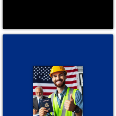
, puedes solicitar una
visa U
Una vez solicitada la
autorización de trabajo que te permita laborar
legalmente en Estados Unidos y contribuir a la
sociedad.