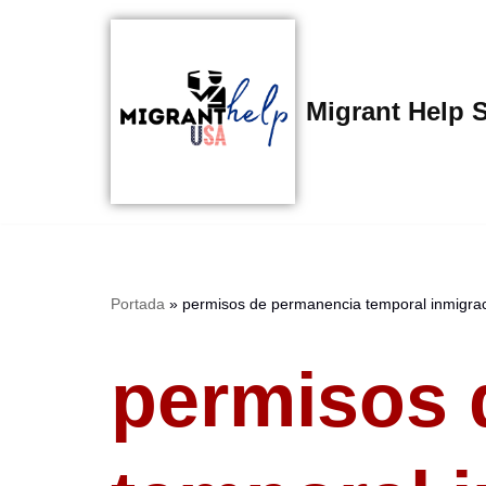
Saltar
al
Migrant Help 
contenido
Portada
»
permisos de permanencia temporal inmigra
permisos 