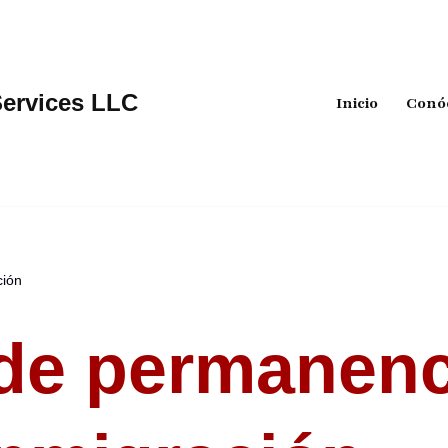
Services LLC
Inicio
Conó
ción
de permanenc