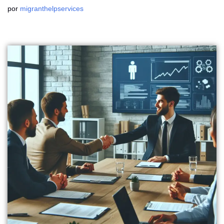
por
migranthelpservices